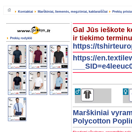
Kontaktai
Marškiniai, liemenės, megztiniai, kaklaraiščiai
Prekių prist
Gal Jūs ieškote k
ir tiekimo terminu
Prekių rodyklė
https://tshirteu
https://en.textil
___SID=e4leeuc0
Marškiniai vyra
Polycotton Popli