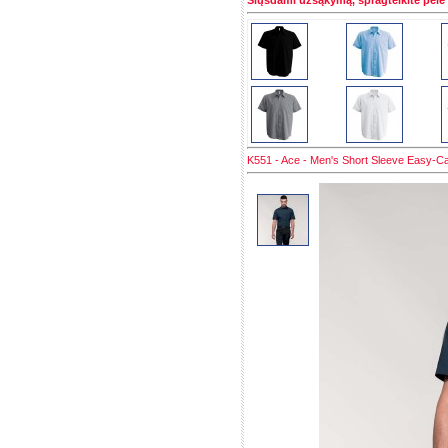
Siųsdami užsąkymą, spragtelkite pele 
K551 - Ace - Men's Short Sleeve Easy-Car